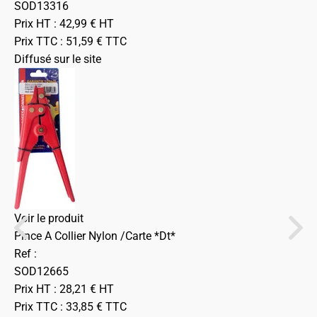
SOD13316
Prix HT :
42,99
€
HT
Prix TTC :
51,59
€
TTC
Diffusé sur le site
Voir le produit
Pince A Collier Nylon /Carte *Dt*
Ref :
SOD12665
Prix HT :
28,21
€
HT
Prix TTC :
33,85
€
TTC