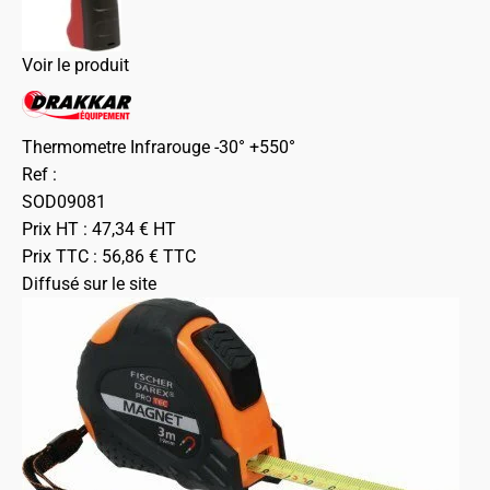
Voir le produit
Thermometre Infrarouge -30° +550°
Ref :
SOD09081
Prix HT :
47,34
€
HT
Prix TTC :
56,86
€
TTC
Diffusé sur le site