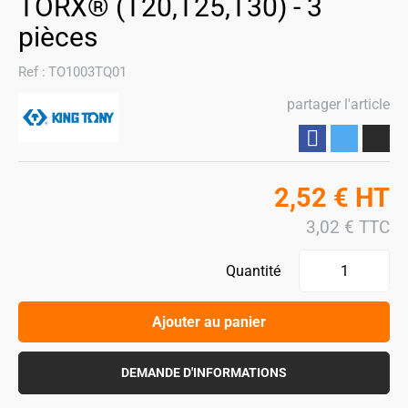
TORX® (T20,T25,T30) - 3
pièces
Ref :
TO1003TQ01
partager l'article
Partager
2,52
€
HT
3,02
€
TTC
Quantité
Ajouter au panier
DEMANDE D'INFORMATIONS