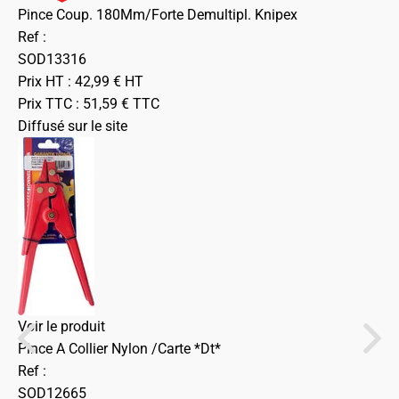
Pince Coup. 180Mm/Forte Demultipl. Knipex
Ref :
SOD13316
Prix HT :
42,99
€
HT
Prix TTC :
51,59
€
TTC
Diffusé sur le site
Voir le produit
Pince A Collier Nylon /Carte *Dt*
Ref :
SOD12665