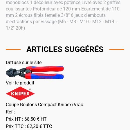
monoblocs 1 décolleur avec potence Livré avec 2 griffes
coulissantes Profondeur de 120 mm Ecartement de 110
mm 2 écrous filtés femelle 3/8" 6 jeux d'embouts
d'extractions par vissage (M6 - M8 - M10 - M12 - M14 -
1/2" 20h)
ARTICLES SUGGÉRÉS
Diffusé sur le site
Voir le produit
Coupe Boulons Compact Knipex/Vrac
Ref :
Prix HT :
68,50
€
HT
Prix TTC :
82,20
€
TTC