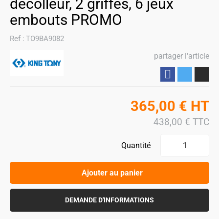
décolleur, 2 griffes, 6 jeux
embouts PROMO
Ref :
TO9BA9082
partager l'article
Partager
365,00
€
HT
438,00
€
TTC
Quantité
Ajouter au panier
DEMANDE D'INFORMATIONS