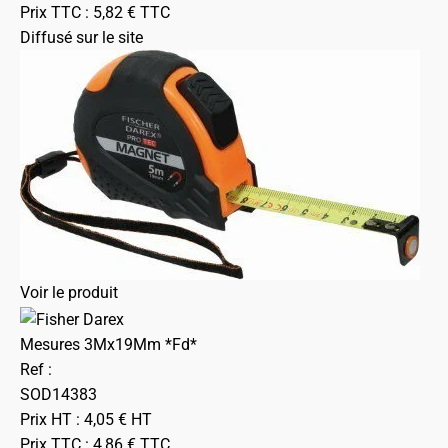
Prix TTC :
5,82
€
TTC
Diffusé sur le site
Voir le produit
Mesures 3Mx19Mm *Fd*
Ref :
SOD14383
Prix HT :
4,05
€
HT
Prix TTC :
4,86
€
TTC