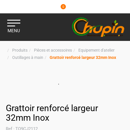
0
MENU
Produits
Pièces et accessoires
Equipement d'atelier
Outillages à main
Grattoir renforcé largeur 32mm Inox
Grattoir renforcé largeur
32mm Inox
Ref :
TO9CJ2112