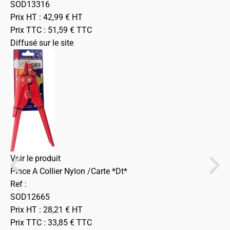
SOD13316
Prix HT :
42,99
€
HT
Prix TTC :
51,59
€
TTC
Diffusé sur le site
Voir le produit
Pince A Collier Nylon /Carte *Dt*
Ref :
SOD12665
Prix HT :
28,21
€
HT
Prix TTC :
33,85
€
TTC