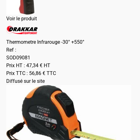
Voir le produit
Thermometre Infrarouge -30° +550°
Ref :
SOD09081
Prix HT :
47,34
€
HT
Prix TTC :
56,86
€
TTC
Diffusé sur le site