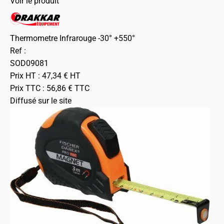
Voir le produit
Thermometre Infrarouge -30° +550°
Ref :
SOD09081
Prix HT :
47,34
€
HT
Prix TTC :
56,86
€
TTC
Diffusé sur le site