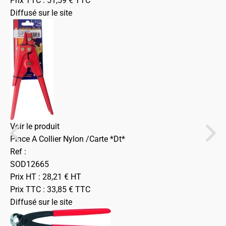
Prix TTC :
51,59
€
TTC
Diffusé sur le site
Voir le produit
Pince A Collier Nylon /Carte *Dt*
Ref :
SOD12665
Prix HT :
28,21
€
HT
Prix TTC :
33,85
€
TTC
Diffusé sur le site