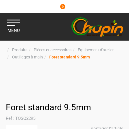
0
MENU
Produits
Pièces et accessoires
Equipement d'atelier
Outillages à main
Foret standard 9.5mm
Foret standard 9.5mm
Ref :
TOSQ2295
partager l'article