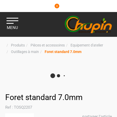
0
MENU
Produits
Pièces et accessoires
Equipement d'atelier
Outillages à main
Foret standard 7.0mm
Foret standard 7.0mm
Ref :
TOSQ2207
partager l'article