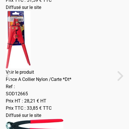
Prix TTC :
51,59
€
TTC
Diffusé sur le site
Voir le produit
Pince A Collier Nylon /Carte *Dt*
Ref :
SOD12665
Prix HT :
28,21
€
HT
Prix TTC :
33,85
€
TTC
Diffusé sur le site