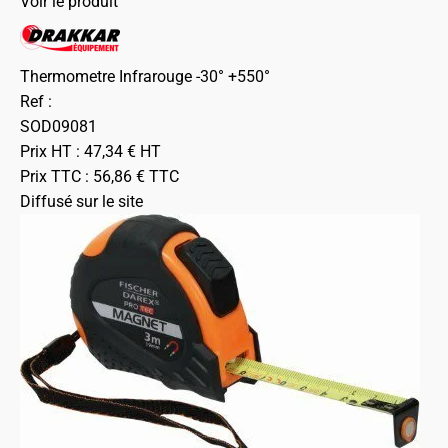
Voir le produit
Thermometre Infrarouge -30° +550°
Ref :
SOD09081
Prix HT :
47,34
€
HT
Prix TTC :
56,86
€
TTC
Diffusé sur le site