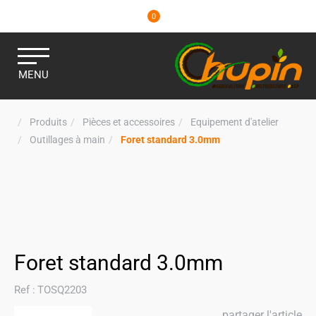
0
MENU
Produits
Pièces et accessoires
Equipement d'atelier
Outillages à main
Foret standard 3.0mm
Foret standard 3.0mm
Ref :
TOSQ2203
partager l'article