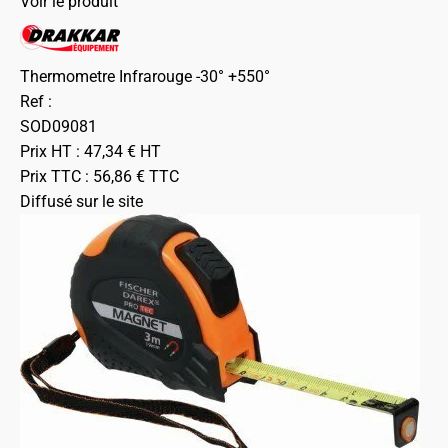
Voir le produit
Thermometre Infrarouge -30° +550°
Ref :
SOD09081
Prix HT :
47,34
€
HT
Prix TTC :
56,86
€
TTC
Diffusé sur le site