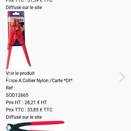
Prix TTC :
51,59
€
TTC
Diffusé sur le site
Voir le produit
Pince A Collier Nylon /Carte *Dt*
Ref :
SOD12665
Prix HT :
28,21
€
HT
Prix TTC :
33,85
€
TTC
Diffusé sur le site