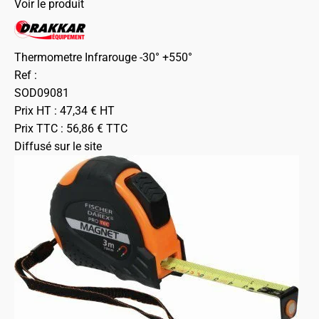
Voir le produit
Thermometre Infrarouge -30° +550°
Ref :
SOD09081
Prix HT :
47,34
€
HT
Prix TTC :
56,86
€
TTC
Diffusé sur le site