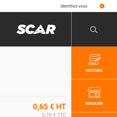
Identifiez-vous
0
HISTOIRE
MAGASIN
0,65
€
HT
0,78
€
TTC