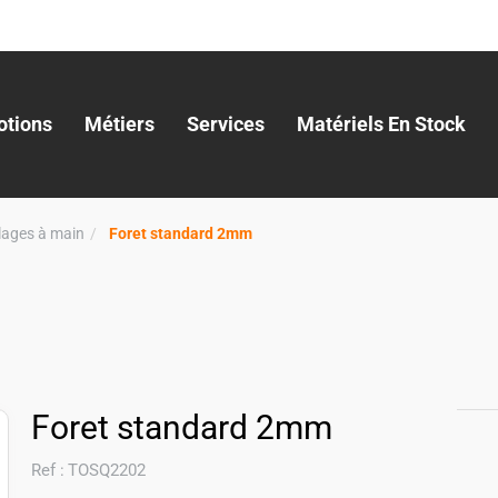
tions
Métiers
Services
Matériels En Stock
llages à main
Foret standard 2mm
Foret standard 2mm
Ref :
TOSQ2202