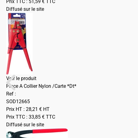
Prix TTC :
51,59
€
TTC
Diffusé sur le site
Voir le produit
Pince A Collier Nylon /Carte *Dt*
Ref :
SOD12665
Prix HT :
28,21
€
HT
Prix TTC :
33,85
€
TTC
Diffusé sur le site