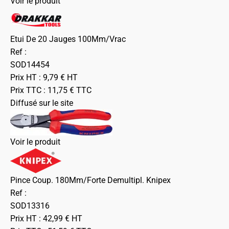
Voir le produit
Etui De 20 Jauges 100Mm/Vrac
Ref :
SOD14454
Prix HT :
9,79
€
HT
Prix TTC :
11,75
€
TTC
Diffusé sur le site
Voir le produit
Pince Coup. 180Mm/Forte Demultipl. Knipex
Ref :
SOD13316
Prix HT :
42,99
€
HT