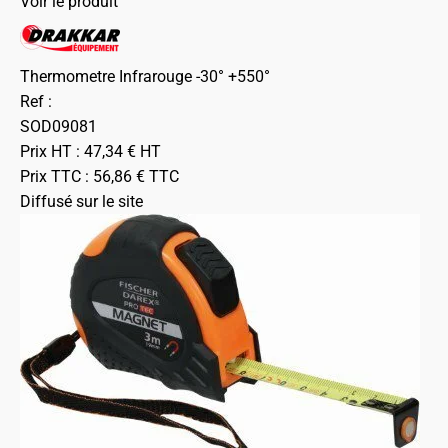
Voir le produit
Thermometre Infrarouge -30° +550°
Ref :
SOD09081
Prix HT :
47,34
€
HT
Prix TTC :
56,86
€
TTC
Diffusé sur le site