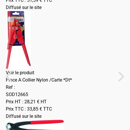
Prix TTC :
51,59
€
TTC
Diffusé sur le site
Voir le produit
Pince A Collier Nylon /Carte *Dt*
Ref :
SOD12665
Prix HT :
28,21
€
HT
Prix TTC :
33,85
€
TTC
Diffusé sur le site