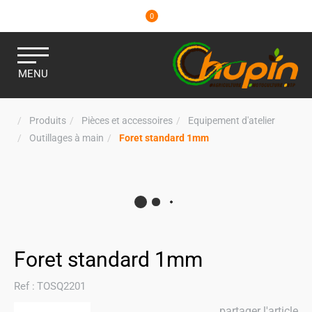
0
MENU
Produits
Pièces et accessoires
Equipement d'atelier
Outillages à main
Foret standard 1mm
Foret standard 1mm
Ref :
TOSQ2201
partager l'article