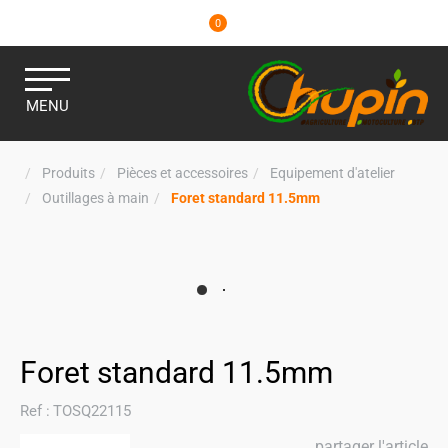
0
MENU
Produits
Pièces et accessoires
Equipement d'atelier
Outillages à main
Foret standard 11.5mm
Foret standard 11.5mm
Ref :
TOSQ22115
partager l'article