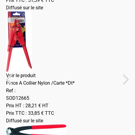
Prix TTC :
51,59
€
TTC
Diffusé sur le site
Voir le produit
Pince A Collier Nylon /Carte *Dt*
Ref :
SOD12665
Prix HT :
28,21
€
HT
Prix TTC :
33,85
€
TTC
Diffusé sur le site