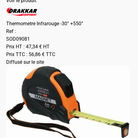
Voir le produit
Thermometre Infrarouge -30° +550°
Ref :
SOD09081
Prix HT :
47,34
€
HT
Prix TTC :
56,86
€
TTC
Diffusé sur le site