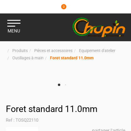
0
MENU
Produits
Pièces et accessoires
Equipement d'atelier
Outillages à main
Foret standard 11.0mm
Foret standard 11.0mm
Ref :
TOSQ22110
partager l'article