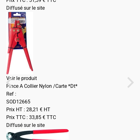
Prix TTC :
51,59
€
TTC
Diffusé sur le site
Voir le produit
Pince A Collier Nylon /Carte *Dt*
Ref :
SOD12665
Prix HT :
28,21
€
HT
Prix TTC :
33,85
€
TTC
Diffusé sur le site