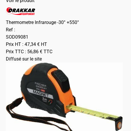
Voir le produit
Thermometre Infrarouge -30° +550°
Ref :
SOD09081
Prix HT :
47,34
€
HT
Prix TTC :
56,86
€
TTC
Diffusé sur le site