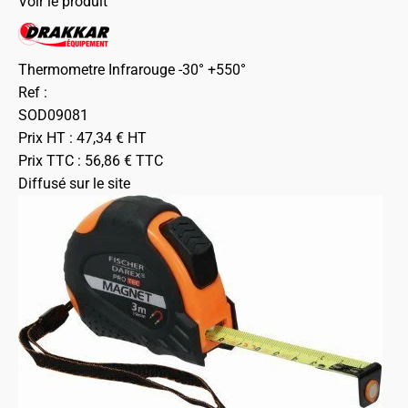
Voir le produit
Thermometre Infrarouge -30° +550°
Ref :
SOD09081
Prix HT :
47,34
€
HT
Prix TTC :
56,86
€
TTC
Diffusé sur le site