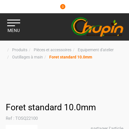
0
MENU
Produits
Pièces et accessoires
Equipement d'atelier
Outillages à main
Foret standard 10.0mm
Foret standard 10.0mm
Ref :
TOSQ22100
partager l'article