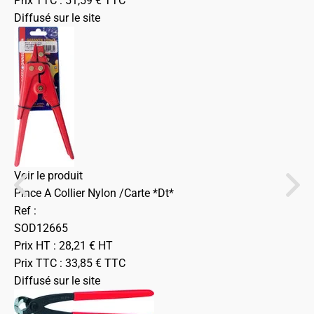
Prix TTC :
51,59
€
TTC
Diffusé sur le site
Voir le produit
Pince A Collier Nylon /Carte *Dt*
Ref :
SOD12665
Prix HT :
28,21
€
HT
Prix TTC :
33,85
€
TTC
Diffusé sur le site