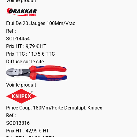
Voir le produit
Etui De 20 Jauges 100Mm/Vrac
Ref :
SOD14454
Prix HT :
9,79
€
HT
Prix TTC :
11,75
€
TTC
Diffusé sur le site
Voir le produit
Pince Coup. 180Mm/Forte Demultipl. Knipex
Ref :
SOD13316
Prix HT :
42,99
€
HT