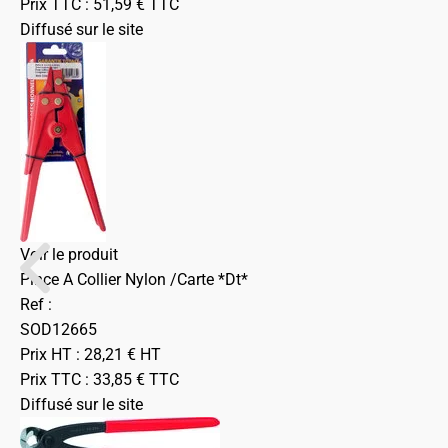
Prix TTC :
51,59
€
TTC
Diffusé sur le site
Voir le produit
Pince A Collier Nylon /Carte *Dt*
Ref :
SOD12665
Prix HT :
28,21
€
HT
Prix TTC :
33,85
€
TTC
Diffusé sur le site