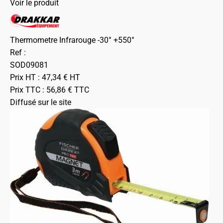
Voir le produit
Thermometre Infrarouge -30° +550°
Ref :
SOD09081
Prix HT :
47,34
€
HT
Prix TTC :
56,86
€
TTC
Diffusé sur le site