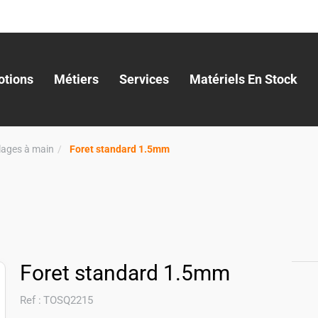
tions
Métiers
Services
Matériels En Stock
llages à main
Foret standard 1.5mm
Foret standard 1.5mm
Ref :
TOSQ2215