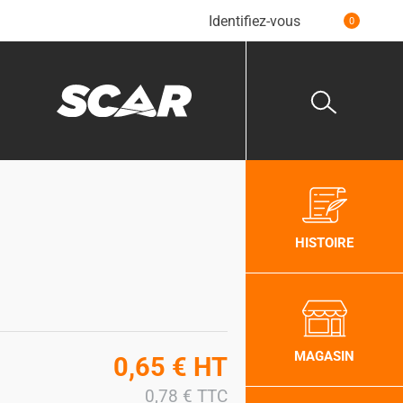
Identifiez-vous
0
HISTOIRE
MAGASIN
0,65
€
HT
0,78
€
TTC