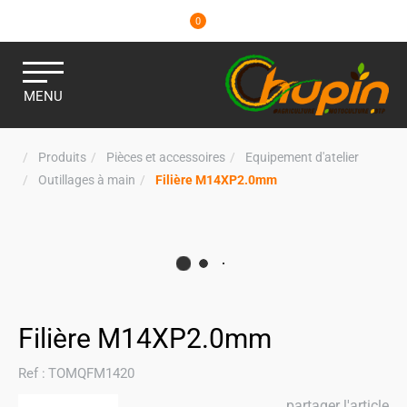
0
MENU
Produits
Pièces et accessoires
Equipement d'atelier
Outillages à main
Filière M14XP2.0mm
Filière M14XP2.0mm
Ref :
TOMQFM1420
partager l'article