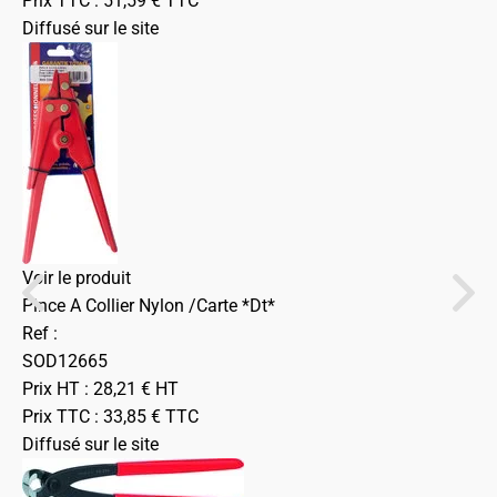
Prix TTC :
51,59
€
TTC
Diffusé sur le site
Voir le produit
Pince A Collier Nylon /Carte *Dt*
Ref :
SOD12665
Prix HT :
28,21
€
HT
Prix TTC :
33,85
€
TTC
Diffusé sur le site