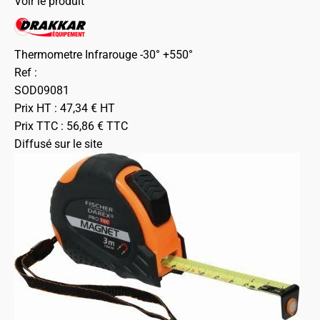
Voir le produit
Thermometre Infrarouge -30° +550°
Ref :
SOD09081
Prix HT :
47,34
€
HT
Prix TTC :
56,86
€
TTC
Diffusé sur le site