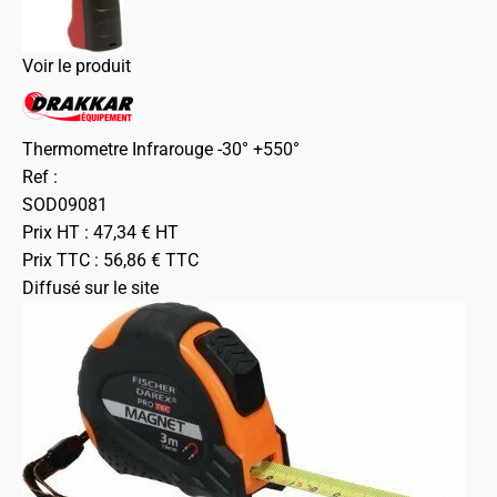
Voir le produit
Thermometre Infrarouge -30° +550°
Ref :
SOD09081
Prix HT :
47,34
€
HT
Prix TTC :
56,86
€
TTC
Diffusé sur le site