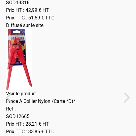
SOD13316
Prix HT :
42,99
€
HT
Prix TTC :
51,59
€
TTC
Diffusé sur le site
Voir le produit
Pince A Collier Nylon /Carte *Dt*
Ref :
SOD12665
Prix HT :
28,21
€
HT
Prix TTC :
33,85
€
TTC