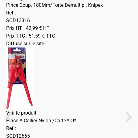
Pince Coup. 180Mm/Forte Demultipl. Knipex
Ref :
SOD13316
Prix HT :
42,99
€
HT
Prix TTC :
51,59
€
TTC
Diffusé sur le site
Voir le produit
Pince A Collier Nylon /Carte *Dt*
Ref :
SOD12665