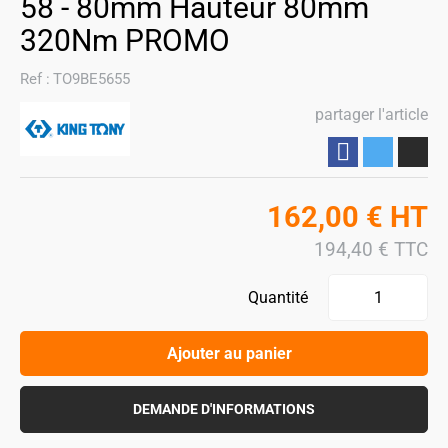
58 - 80mm Hauteur 80mm
320Nm PROMO
Ref :
TO9BE5655
partager l'article
Partager
162,00
€
HT
194,40
€
TTC
Quantité
Ajouter au panier
DEMANDE D'INFORMATIONS