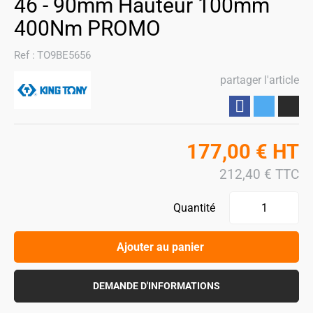
46 - 90mm Hauteur 100mm
400Nm PROMO
Ref :
TO9BE5656
partager l'article
Partager
177,00
€
HT
212,40
€
TTC
Quantité
Ajouter au panier
DEMANDE D'INFORMATIONS