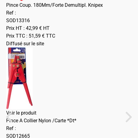
Pince Coup. 180Mm/Forte Demultipl. Knipex
Ref :
SOD13316
Prix HT :
42,99
€
HT
Prix TTC :
51,59
€
TTC
Diffusé sur le site
Voir le produit
Pince A Collier Nylon /Carte *Dt*
Ref :
SOD12665