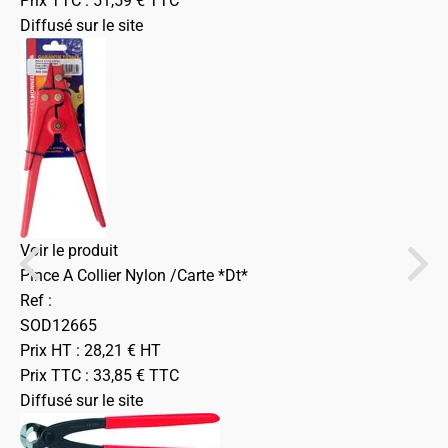
Prix TTC :
51,59
€
TTC
Diffusé sur le site
Voir le produit
Pince A Collier Nylon /Carte *Dt*
Ref :
SOD12665
Prix HT :
28,21
€
HT
Prix TTC :
33,85
€
TTC
Diffusé sur le site