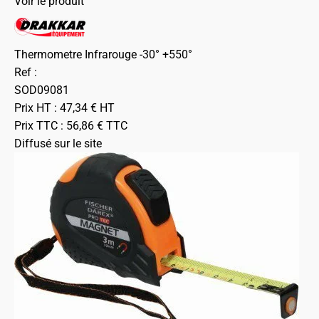
Voir le produit
Thermometre Infrarouge -30° +550°
Ref :
SOD09081
Prix HT :
47,34
€
HT
Prix TTC :
56,86
€
TTC
Diffusé sur le site