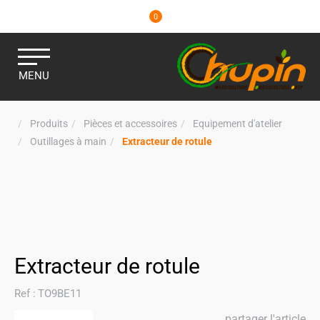
0
MENU
Produits
Pièces et accessoires
Equipement d'atelier
Outillages à main
Extracteur de rotule
Extracteur de rotule
Ref :
TO9BE11
partager l'article