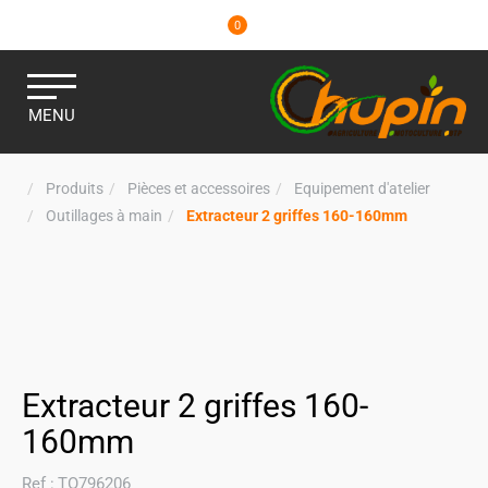
0
MENU
Produits
Pièces et accessoires
Equipement d'atelier
Outillages à main
Extracteur 2 griffes 160-160mm
Extracteur 2 griffes 160-
160mm
Ref :
TO796206