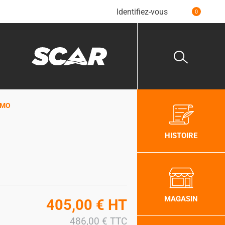
Identifiez-vous
0
OMO
HISTOIRE
MAGASIN
405,00
€
HT
486,00
€
TTC