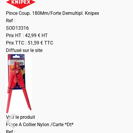
Pince Coup. 180Mm/Forte Demultipl. Knipex
Ref :
SOD13316
Prix HT :
42,99
€
HT
Prix TTC :
51,59
€
TTC
Diffusé sur le site
Voir le produit
Pince A Collier Nylon /Carte *Dt*
Ref :