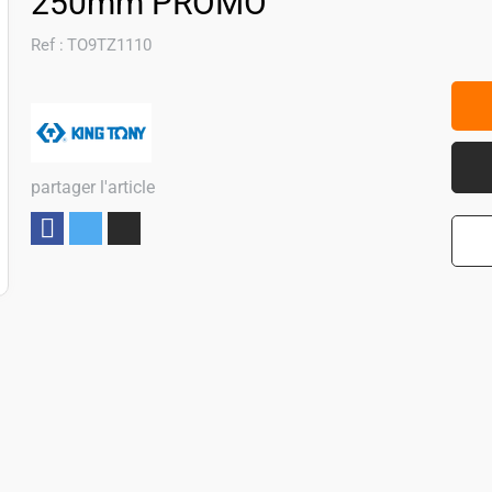
250mm PROMO
Ref :
TO9TZ1110
partager l'article
Partager