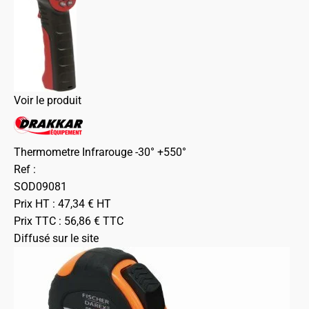
Voir le produit
Thermometre Infrarouge -30° +550°
Ref :
SOD09081
Prix HT :
47,34
€
HT
Prix TTC :
56,86
€
TTC
Diffusé sur le site