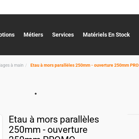
tions
Métiers
Services
Matériels En Stock
llages à main
Etau à mors parallèles 250mm - ouverture 250mm PR
Etau à mors parallèles
250mm - ouverture