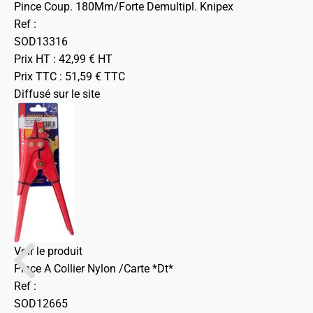
Pince Coup. 180Mm/Forte Demultipl. Knipex
Ref :
SOD13316
Prix HT :
42,99
€
HT
Prix TTC :
51,59
€
TTC
Diffusé sur le site
Voir le produit
Pince A Collier Nylon /Carte *Dt*
Ref :
SOD12665