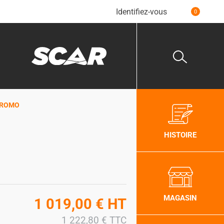
Identifiez-vous
0
s PROMO
HISTOIRE
MAGASIN
1 019,00
€
HT
1 222,80
€
TTC