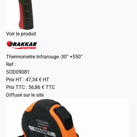
Voir le produit
Thermometre Infrarouge -30° +550°
Ref :
SOD09081
Prix HT :
47,34
€
HT
Prix TTC :
56,86
€
TTC
Diffusé sur le site