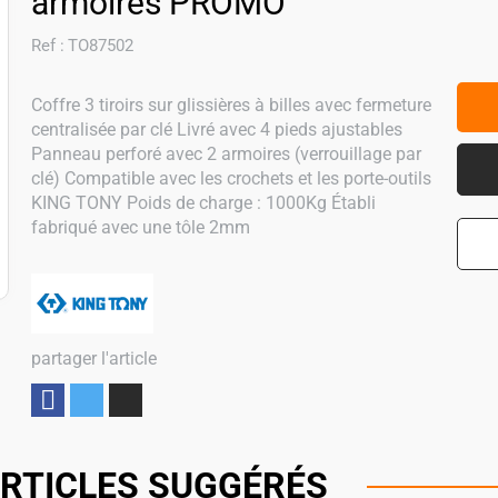
armoires PROMO
Ref :
TO87502
Coffre 3 tiroirs sur glissières à billes avec fermeture
centralisée par clé Livré avec 4 pieds ajustables
Panneau perforé avec 2 armoires (verrouillage par
clé) Compatible avec les crochets et les porte-outils
KING TONY Poids de charge : 1000Kg Établi
fabriqué avec une tôle 2mm
partager l'article
Partager
RTICLES SUGGÉRÉS