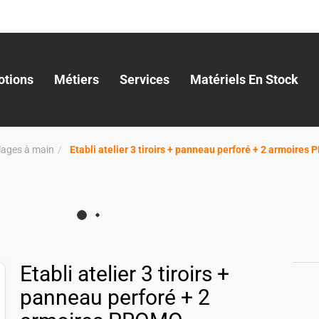
tions
Métiers
Services
Matériels En Stock
llages à main
Etabli atelier 3 tiroirs + panneau perforé + 2 armoire
Etabli atelier 3 tiroirs +
panneau perforé + 2