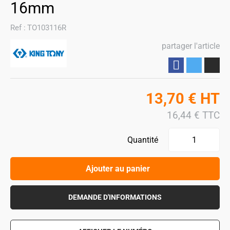
16mm
Ref :
TO103116R
partager l'article
Partager
13,70
€
HT
16,44
€
TTC
Quantité
Ajouter au panier
DEMANDE D'INFORMATIONS