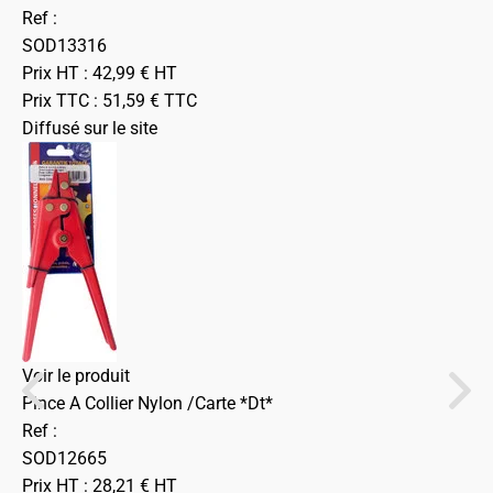
Ref :
SOD13316
Prix HT :
42,99
€
HT
Prix TTC :
51,59
€
TTC
Diffusé sur le site
Voir le produit
Pince A Collier Nylon /Carte *Dt*
Ref :
SOD12665
Prix HT :
28,21
€
HT