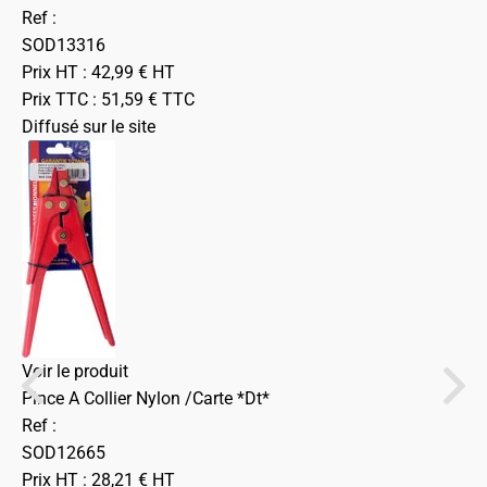
Ref :
SOD13316
Prix HT :
42,99
€
HT
Prix TTC :
51,59
€
TTC
Diffusé sur le site
Voir le produit
Pince A Collier Nylon /Carte *Dt*
Ref :
SOD12665
Prix HT :
28,21
€
HT