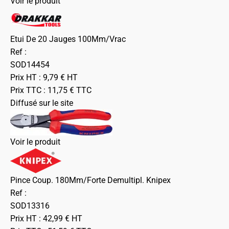
Voir le produit
Etui De 20 Jauges 100Mm/Vrac
Ref :
SOD14454
Prix HT :
9,79
€
HT
Prix TTC :
11,75
€
TTC
Diffusé sur le site
Voir le produit
Pince Coup. 180Mm/Forte Demultipl. Knipex
Ref :
SOD13316
Prix HT :
42,99
€
HT