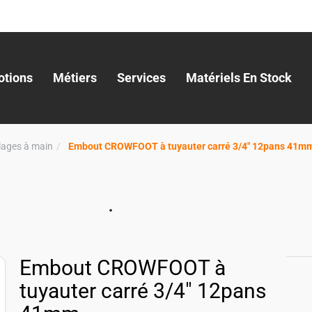
tions
Métiers
Services
Matériels En Stock
llages à main
Embout CROWFOOT à tuyauter carré 3/4" 12pans 41m
Embout CROWFOOT à
tuyauter carré 3/4" 12pans