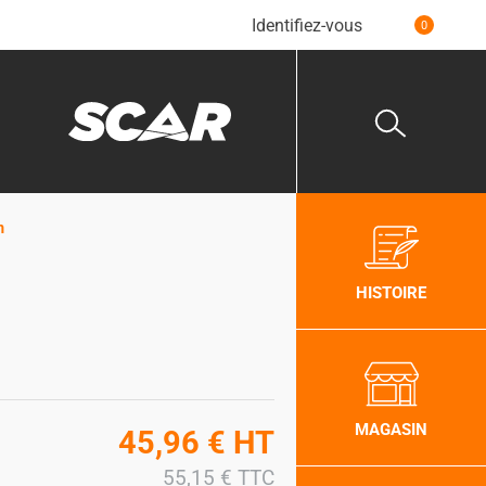
Identifiez-vous
0
m
HISTOIRE
MAGASIN
45,96
€
HT
55,15
€
TTC