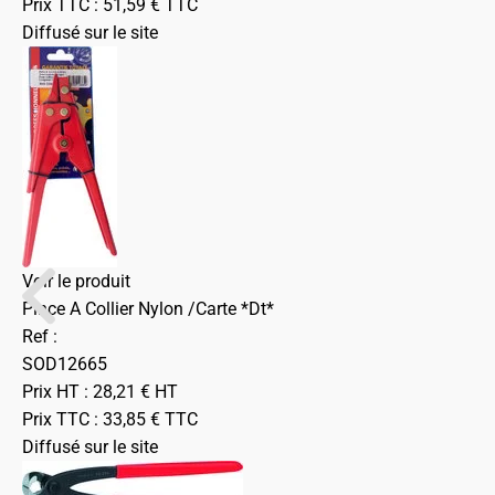
Prix TTC :
51,59
€
TTC
Diffusé sur le site
Voir le produit
Pince A Collier Nylon /Carte *Dt*
Ref :
SOD12665
Prix HT :
28,21
€
HT
Prix TTC :
33,85
€
TTC
Diffusé sur le site