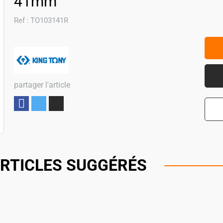
41mm
Ref :
TO103141R
partager l'article
Partager
RTICLES SUGGÉRÉS