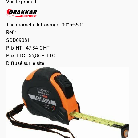
Voir le produit
Thermometre Infrarouge -30° +550°
Ref :
SOD09081
Prix HT :
47,34
€
HT
Prix TTC :
56,86
€
TTC
Diffusé sur le site