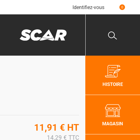
Identifiez-vous
0
HISTOIRE
MAGASIN
11,91
€
HT
14,29
€
TTC