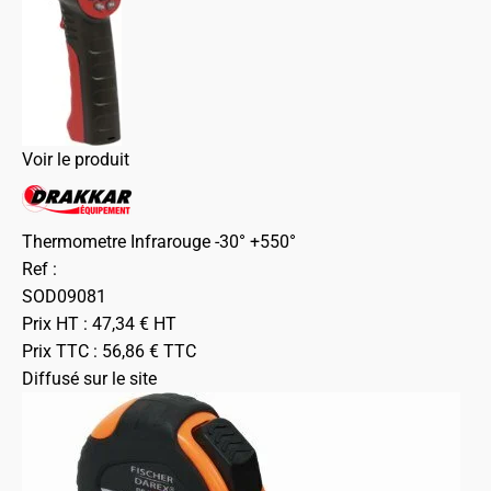
Voir le produit
Thermometre Infrarouge -30° +550°
Ref :
SOD09081
Prix HT :
47,34
€
HT
Prix TTC :
56,86
€
TTC
Diffusé sur le site