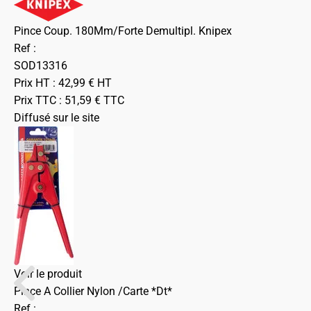
Pince Coup. 180Mm/Forte Demultipl. Knipex
Ref :
SOD13316
Prix HT :
42,99
€
HT
Prix TTC :
51,59
€
TTC
Diffusé sur le site
Voir le produit
Pince A Collier Nylon /Carte *Dt*
Ref :