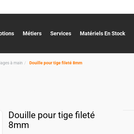
tions
Métiers
Services
Matériels En Stock
llages à main
Douille pour tige fileté 8mm
Douille pour tige fileté
8mm