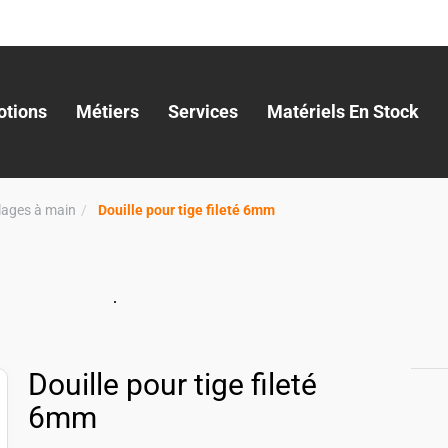
tions
Métiers
Services
Matériels En Stock
llages à main
Douille pour tige fileté 6mm
Douille pour tige fileté
6mm