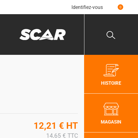
Identifiez-vous
0
HISTOIRE
MAGASIN
12,21
€
HT
14,65
€
TTC