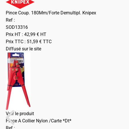
Pince Coup. 180Mm/Forte Demultipl. Knipex
Ref :
SOD13316
Prix HT :
42,99
€
HT
Prix TTC :
51,59
€
TTC
Diffusé sur le site
Voir le produit
Pince A Collier Nylon /Carte *Dt*
Ref :