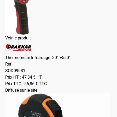
Voir le produit
Thermometre Infrarouge -30° +550°
Ref :
SOD09081
Prix HT :
47,34
€
HT
Prix TTC :
56,86
€
TTC
Diffusé sur le site