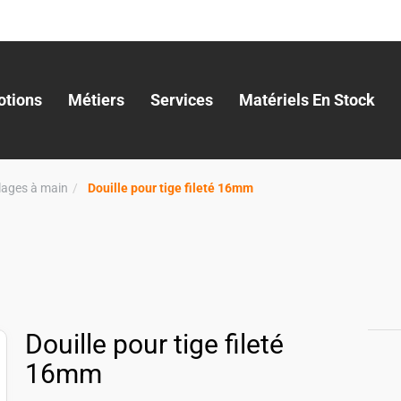
tions
Métiers
Services
Matériels En Stock
llages à main
Douille pour tige fileté 16mm
Douille pour tige fileté
16mm