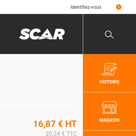
Identifiez-vous
0
HISTOIRE
MAGASIN
16,87
€
HT
20,24
€
TTC