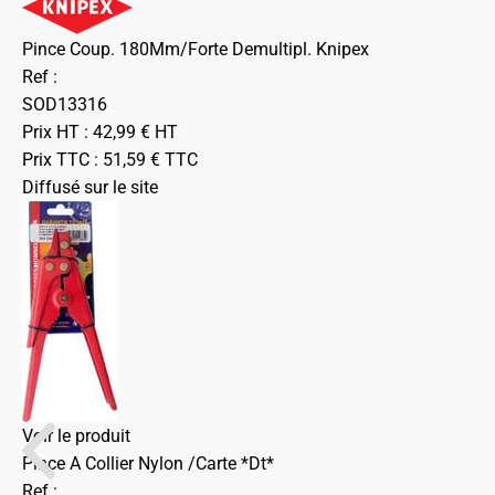
Pince Coup. 180Mm/Forte Demultipl. Knipex
Ref :
SOD13316
Prix HT :
42,99
€
HT
Prix TTC :
51,59
€
TTC
Diffusé sur le site
Voir le produit
Pince A Collier Nylon /Carte *Dt*
Ref :