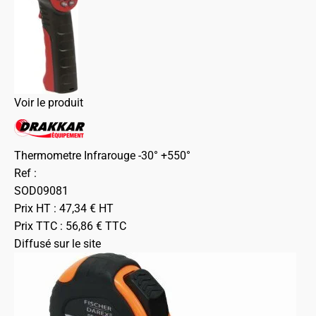
Voir le produit
Thermometre Infrarouge -30° +550°
Ref :
SOD09081
Prix HT :
47,34
€
HT
Prix TTC :
56,86
€
TTC
Diffusé sur le site