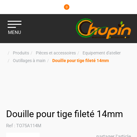
0
MENU
Produits
Pièces et accessoires
Equipement d'atelier
Outillages à main
Douille pour tige fileté 14mm
Douille pour tige fileté 14mm
Ref :
TO75A114M
partager l'article