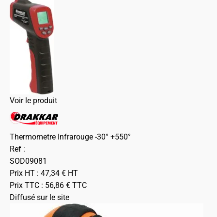
Voir le produit
Thermometre Infrarouge -30° +550°
Ref :
SOD09081
Prix HT :
47,34
€
HT
Prix TTC :
56,86
€
TTC
Diffusé sur le site