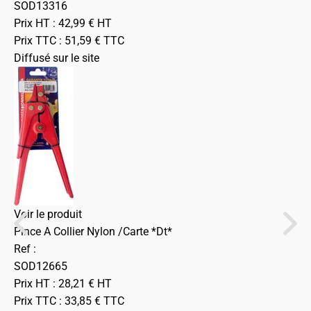
SOD13316
Prix HT :
42,99
€
HT
Prix TTC :
51,59
€
TTC
Diffusé sur le site
Voir le produit
Pince A Collier Nylon /Carte *Dt*
Ref :
SOD12665
Prix HT :
28,21
€
HT
Prix TTC :
33,85
€
TTC