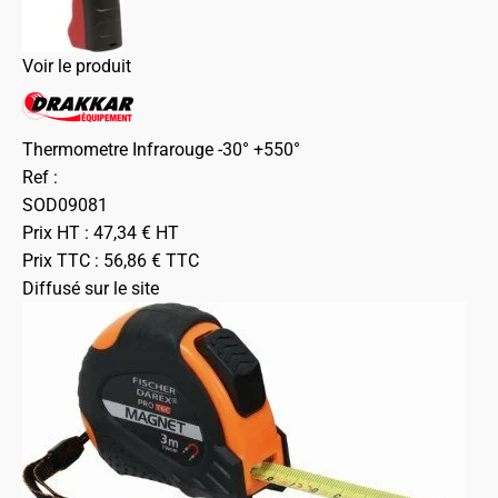
Voir le produit
Thermometre Infrarouge -30° +550°
Ref :
SOD09081
Prix HT :
47,34
€
HT
Prix TTC :
56,86
€
TTC
Diffusé sur le site