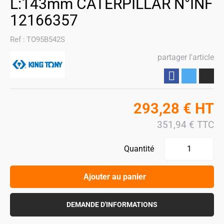
L:143mm CATERPILLAR N°INF
12166357
Ref :
TO95B542S
partager l'article
Partager
293,28
€
HT
351,94
€
TTC
Quantité
Ajouter au panier
DEMANDE D'INFORMATIONS