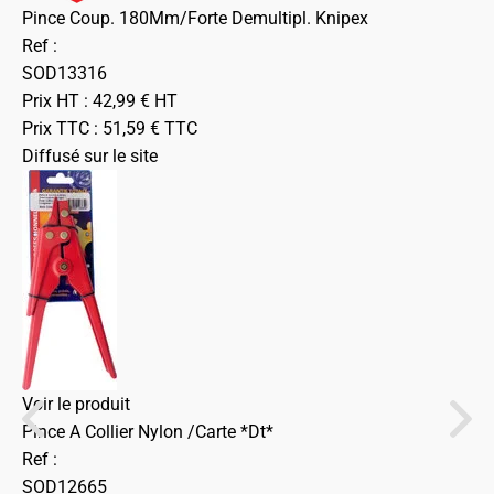
Pince Coup. 180Mm/Forte Demultipl. Knipex
Ref :
SOD13316
Prix HT :
42,99
€
HT
Prix TTC :
51,59
€
TTC
Diffusé sur le site
Voir le produit
Pince A Collier Nylon /Carte *Dt*
Ref :
SOD12665