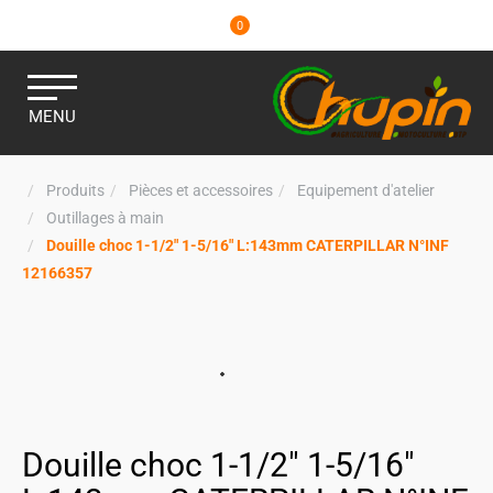
0
MENU
Produits
Pièces et accessoires
Equipement d'atelier
Outillages à main
Douille choc 1-1/2" 1-5/16" L:143mm CATERPILLAR N°INF
12166357
Douille choc 1-1/2" 1-5/16"