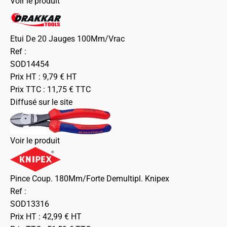
Voir le produit
Etui De 20 Jauges 100Mm/Vrac
Ref :
SOD14454
Prix HT :
9,79
€
HT
Prix TTC :
11,75
€
TTC
Diffusé sur le site
Voir le produit
Pince Coup. 180Mm/Forte Demultipl. Knipex
Ref :
SOD13316
Prix HT :
42,99
€
HT