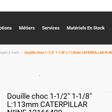
tions
Métiers
Services
Matériels En Stock
llages à main
Douille choc 1-1/2" 1-1/8" L:113mm CATERPILLAR N°I
Douille choc 1-1/2" 1-1/8"
L:113mm CATERPILLAR