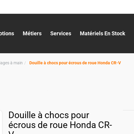
tions
Métiers
Services
Matériels En Stock
llages à main
Douille à chocs pour écrous de roue Honda CR-V
Douille à chocs pour
écrous de roue Honda CR-