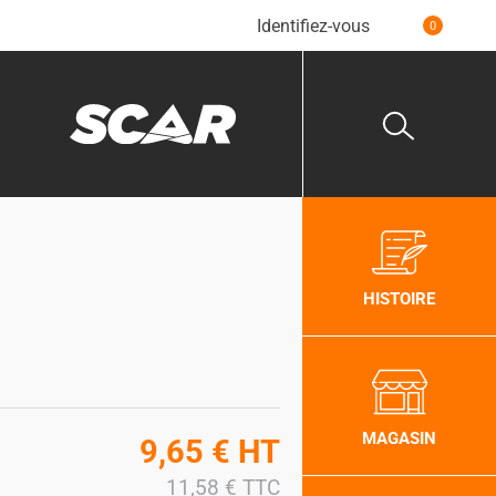
Identifiez-vous
0
HISTOIRE
MAGASIN
9,65
€
HT
11,58
€
TTC