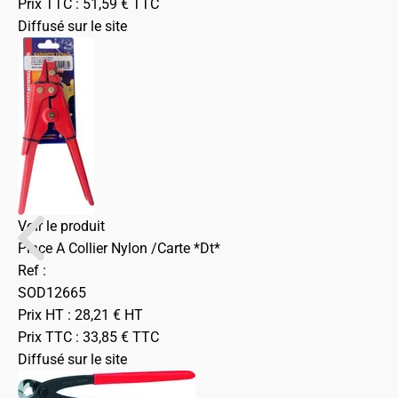
Prix TTC :
51,59
€
TTC
Diffusé sur le site
Voir le produit
Pince A Collier Nylon /Carte *Dt*
Ref :
SOD12665
Prix HT :
28,21
€
HT
Prix TTC :
33,85
€
TTC
Diffusé sur le site