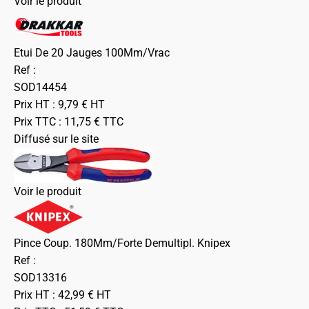
Voir le produit
Etui De 20 Jauges 100Mm/Vrac
Ref :
SOD14454
Prix HT :
9,79
€
HT
Prix TTC :
11,75
€
TTC
Diffusé sur le site
Voir le produit
Pince Coup. 180Mm/Forte Demultipl. Knipex
Ref :
SOD13316
Prix HT :
42,99
€
HT