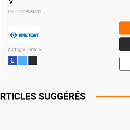
V
Ref :
TO9BW4801
partager l'article
Partager
RTICLES SUGGÉRÉS