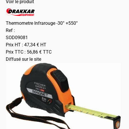
Voir le produit
Thermometre Infrarouge -30° +550°
Ref :
SOD09081
Prix HT :
47,34
€
HT
Prix TTC :
56,86
€
TTC
Diffusé sur le site