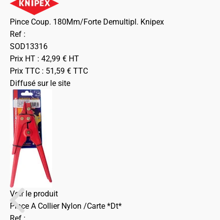
Pince Coup. 180Mm/Forte Demultipl. Knipex
Ref :
SOD13316
Prix HT :
42,99
€
HT
Prix TTC :
51,59
€
TTC
Diffusé sur le site
Voir le produit
Pince A Collier Nylon /Carte *Dt*
Ref :