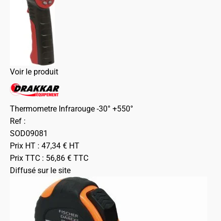
Voir le produit
Thermometre Infrarouge -30° +550°
Ref :
SOD09081
Prix HT :
47,34
€
HT
Prix TTC :
56,86
€
TTC
Diffusé sur le site