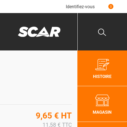
Identifiez-vous
0
HISTOIRE
MAGASIN
9,65
€
HT
11,58
€
TTC