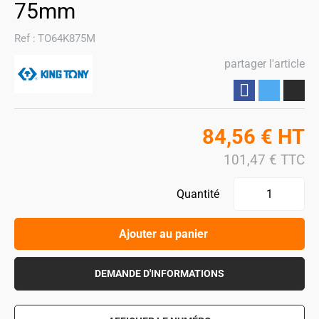
75mm
Ref :
TO64K875M
partager l'article
Partager
84,56
€
HT
101,47
€
TTC
Quantité
Ajouter au panier
DEMANDE D'INFORMATIONS