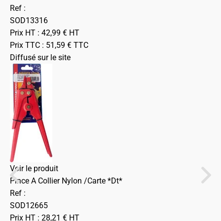
Ref :
SOD13316
Prix HT :
42,99
€
HT
Prix TTC :
51,59
€
TTC
Diffusé sur le site
Voir le produit
Pince A Collier Nylon /Carte *Dt*
Ref :
SOD12665
Prix HT :
28,21
€
HT