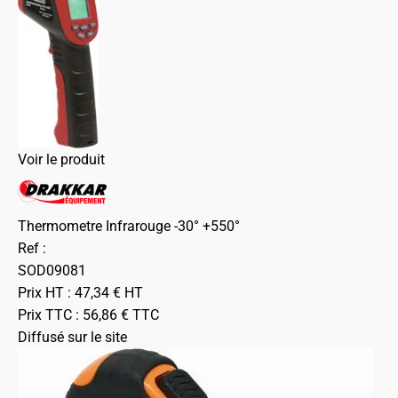
Voir le produit
Thermometre Infrarouge -30° +550°
Ref :
SOD09081
Prix HT :
47,34
€
HT
Prix TTC :
56,86
€
TTC
Diffusé sur le site