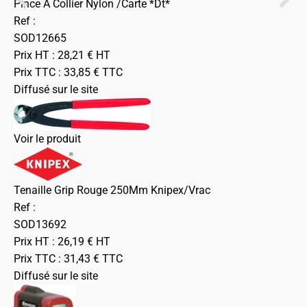
Pince A Collier Nylon /Carte *Dt*
Ref :
SOD12665
Prix HT :
28,21
€
HT
Prix TTC :
33,85
€
TTC
Diffusé sur le site
Voir le produit
Tenaille Grip Rouge 250Mm Knipex/Vrac
Ref :
SOD13692
Prix HT :
26,19
€
HT
Prix TTC :
31,43
€
TTC
Diffusé sur le site