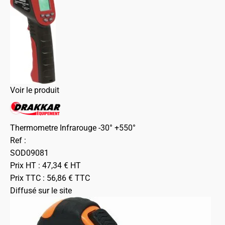
Voir le produit
Thermometre Infrarouge -30° +550°
Ref :
SOD09081
Prix HT :
47,34
€
HT
Prix TTC :
56,86
€
TTC
Diffusé sur le site