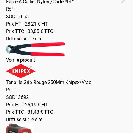
Pince A Collier Nylon /Carte *Dt*
Ref :
SOD12665
Prix HT :
28,21
€
HT
Prix TTC :
33,85
€
TTC
Diffusé sur le site
Voir le produit
Tenaille Grip Rouge 250Mm Knipex/Vrac
Ref :
SOD13692
Prix HT :
26,19
€
HT
Prix TTC :
31,43
€
TTC
Diffusé sur le site