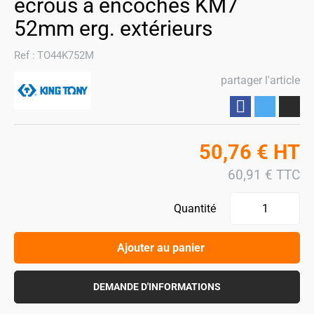
écrous à encoches KM7
52mm erg. extérieurs
Ref :
TO44K752M
partager l'article
Partager
50,76
€
HT
60,91
€
TTC
Quantité
Ajouter au panier
DEMANDE D'INFORMATIONS