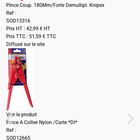
Pince Coup. 180Mm/Forte Demultipl. Knipex
Ref :
SOD13316
Prix HT :
42,99
€
HT
Prix TTC :
51,59
€
TTC
Diffusé sur le site
Voir le produit
Pince A Collier Nylon /Carte *Dt*
Ref :
SOD12665