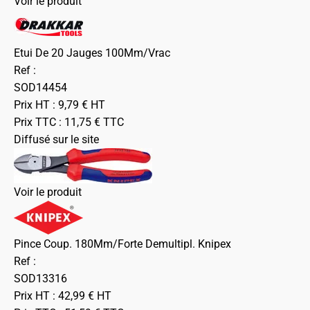
Voir le produit
Etui De 20 Jauges 100Mm/Vrac
Ref :
SOD14454
Prix HT :
9,79
€
HT
Prix TTC :
11,75
€
TTC
Diffusé sur le site
Voir le produit
Pince Coup. 180Mm/Forte Demultipl. Knipex
Ref :
SOD13316
Prix HT :
42,99
€
HT