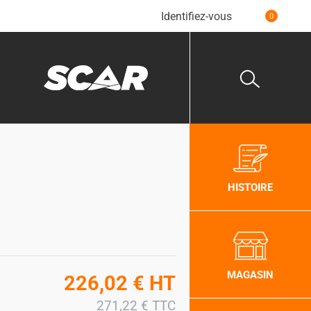
Identifiez-vous
0
HISTOIRE
MAGASIN
226,02
€
HT
271,22
€
TTC