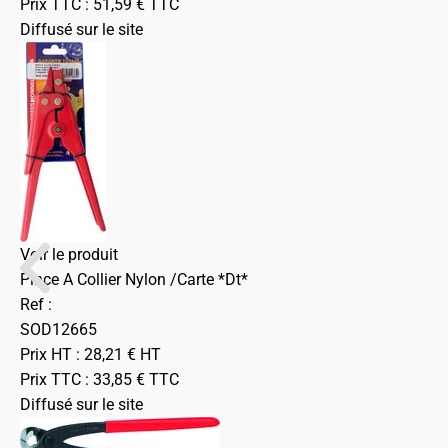
Prix TTC :
51,59
€
TTC
Diffusé sur le site
Voir le produit
Pince A Collier Nylon /Carte *Dt*
Ref :
SOD12665
Prix HT :
28,21
€
HT
Prix TTC :
33,85
€
TTC
Diffusé sur le site