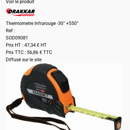
Voir le produit
Thermometre Infrarouge -30° +550°
Ref :
SOD09081
Prix HT :
47,34
€
HT
Prix TTC :
56,86
€
TTC
Diffusé sur le site