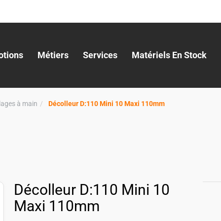
tions
Métiers
Services
Matériels En Stock
llages à main
Décolleur D:110 Mini 10 Maxi 110mm
Décolleur D:110 Mini 10
Maxi 110mm