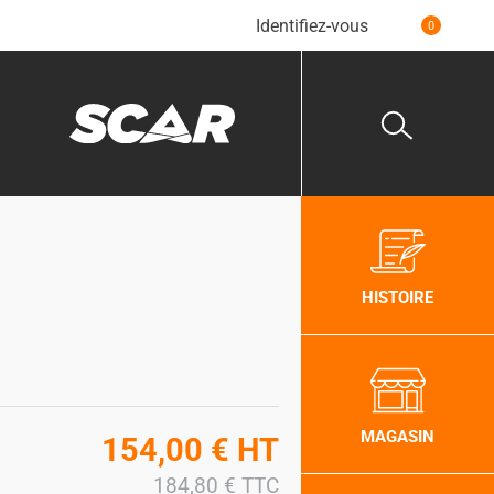
Identifiez-vous
0
HISTOIRE
MAGASIN
154,00
€
HT
184,80
€
TTC