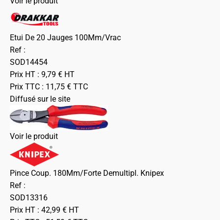
Voir le produit
Etui De 20 Jauges 100Mm/Vrac
Ref :
SOD14454
Prix HT :
9,79
€
HT
Prix TTC :
11,75
€
TTC
Diffusé sur le site
Voir le produit
Pince Coup. 180Mm/Forte Demultipl. Knipex
Ref :
SOD13316
Prix HT :
42,99
€
HT