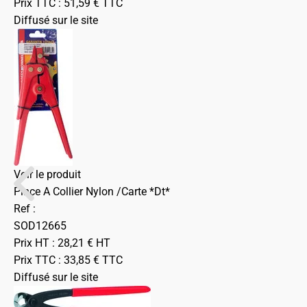
Prix TTC :
51,59
€
TTC
Diffusé sur le site
Voir le produit
Pince A Collier Nylon /Carte *Dt*
Ref :
SOD12665
Prix HT :
28,21
€
HT
Prix TTC :
33,85
€
TTC
Diffusé sur le site