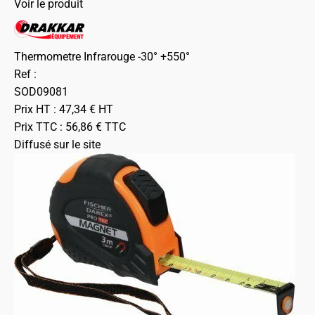
Voir le produit
Thermometre Infrarouge -30° +550°
Ref :
SOD09081
Prix HT :
47,34
€
HT
Prix TTC :
56,86
€
TTC
Diffusé sur le site