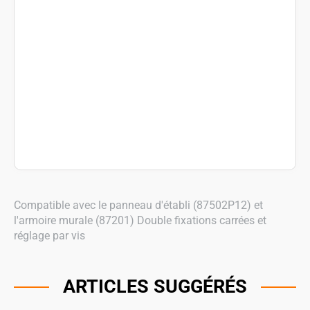
Compatible avec le panneau d'établi (87502P12) et
l'armoire murale (87201) Double fixations carrées et
réglage par vis
ARTICLES SUGGÉRÉS