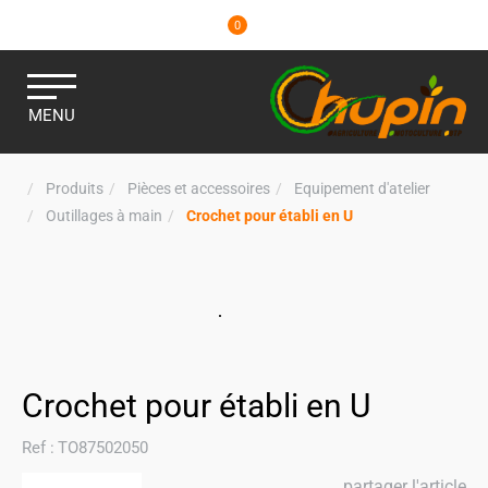
0
MENU
Produits
Pièces et accessoires
Equipement d'atelier
Outillages à main
Crochet pour établi en U
Crochet pour établi en U
Ref :
TO87502050
partager l'article