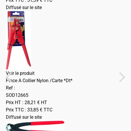
Prix TTC :
51,59
€
TTC
Diffusé sur le site
Voir le produit
Pince A Collier Nylon /Carte *Dt*
Ref :
SOD12665
Prix HT :
28,21
€
HT
Prix TTC :
33,85
€
TTC
Diffusé sur le site