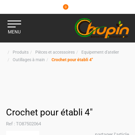
0
MENU
Produits
Pièces et accessoires
Equipement d'atelier
Outillages à main
Crochet pour établi 4"
Crochet pour établi 4"
Ref :
TO87502064
partager l'article