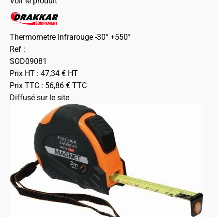
Voir le produit
Thermometre Infrarouge -30° +550°
Ref :
SOD09081
Prix HT :
47,34
€
HT
Prix TTC :
56,86
€
TTC
Diffusé sur le site