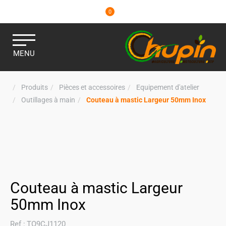
0
MENU
Produits
Pièces et accessoires
Equipement d'atelier
Outillages à main
Couteau à mastic Largeur 50mm Inox
Couteau à mastic Largeur
50mm Inox
Ref :
TO9CJ1120