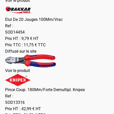
Voir le produit
Etui De 20 Jauges 100Mm/Vrac
Ref :
SOD14454
Prix HT :
9,79
€
HT
Prix TTC :
11,75
€
TTC
Diffusé sur le site
Voir le produit
Pince Coup. 180Mm/Forte Demultipl. Knipex
Ref :
SOD13316
Prix HT :
42,99
€
HT