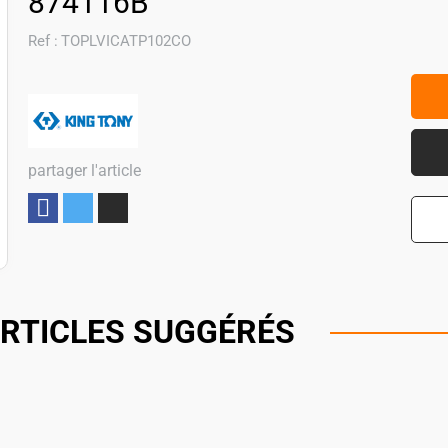
874116B
Ref :
TOPLVICATP102CO
partager l'article
Partager
RTICLES SUGGÉRÉS