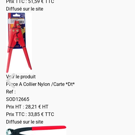
Prix TTC :
51,59
€
TTC
Diffusé sur le site
Voir le produit
Pince A Collier Nylon /Carte *Dt*
Ref :
SOD12665
Prix HT :
28,21
€
HT
Prix TTC :
33,85
€
TTC
Diffusé sur le site