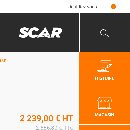
Identifiez-vous
0
116B
HISTOIRE
MAGASIN
2 239,00
€
HT
2 686,80
€
TTC