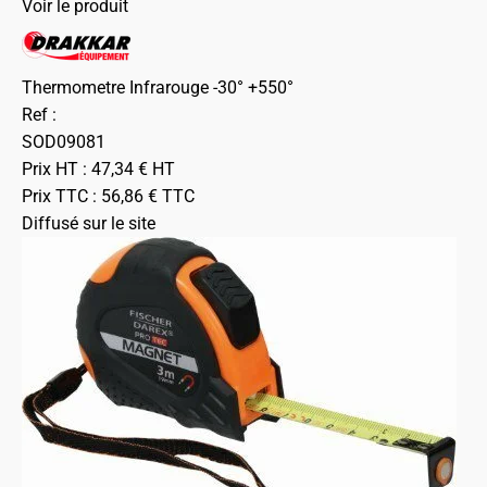
Voir le produit
Thermometre Infrarouge -30° +550°
Ref :
SOD09081
Prix HT :
47,34
€
HT
Prix TTC :
56,86
€
TTC
Diffusé sur le site