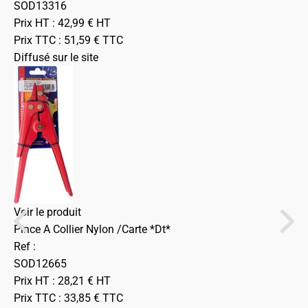
SOD13316
Prix HT :
42,99
€
HT
Prix TTC :
51,59
€
TTC
Diffusé sur le site
Voir le produit
Pince A Collier Nylon /Carte *Dt*
Ref :
SOD12665
Prix HT :
28,21
€
HT
Prix TTC :
33,85
€
TTC