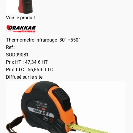
Voir le produit
Thermometre Infrarouge -30° +550°
Ref :
SOD09081
Prix HT :
47,34
€
HT
Prix TTC :
56,86
€
TTC
Diffusé sur le site