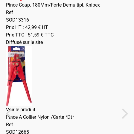
Pince Coup. 180Mm/Forte Demultipl. Knipex
Ref :
SOD13316
Prix HT :
42,99
€
HT
Prix TTC :
51,59
€
TTC
Diffusé sur le site
Voir le produit
Pince A Collier Nylon /Carte *Dt*
Ref :
SOD12665