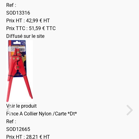
Ref :
SOD13316
Prix HT :
42,99
€
HT
Prix TTC :
51,59
€
TTC
Diffusé sur le site
Voir le produit
Pince A Collier Nylon /Carte *Dt*
Ref :
SOD12665
Prix HT :
28,21
€
HT