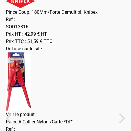
Pince Coup. 180Mm/Forte Demultipl. Knipex
Ref :
SOD13316
Prix HT :
42,99
€
HT
Prix TTC :
51,59
€
TTC
Diffusé sur le site
Voir le produit
Pince A Collier Nylon /Carte *Dt*
Ref :