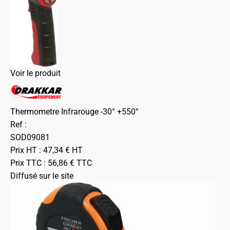
Voir le produit
Thermometre Infrarouge -30° +550°
Ref :
SOD09081
Prix HT :
47,34
€
HT
Prix TTC :
56,86
€
TTC
Diffusé sur le site