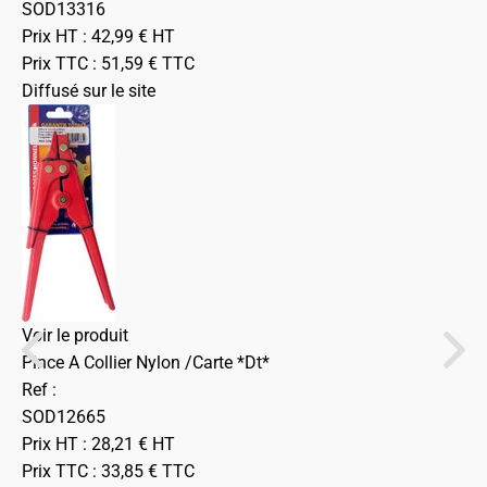
SOD13316
Prix HT :
42,99
€
HT
Prix TTC :
51,59
€
TTC
Diffusé sur le site
Voir le produit
Pince A Collier Nylon /Carte *Dt*
Ref :
SOD12665
Prix HT :
28,21
€
HT
Prix TTC :
33,85
€
TTC