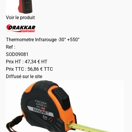
Voir le produit
Thermometre Infrarouge -30° +550°
Ref :
SOD09081
Prix HT :
47,34
€
HT
Prix TTC :
56,86
€
TTC
Diffusé sur le site