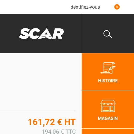
Identifiez-vous
0
HISTOIRE
MAGASIN
161,72
€
HT
194,06
€
TTC