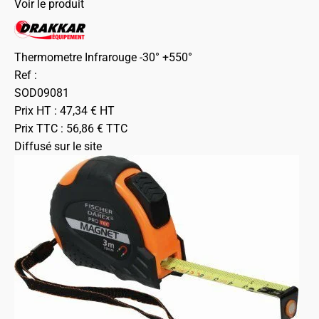
Voir le produit
Thermometre Infrarouge -30° +550°
Ref :
SOD09081
Prix HT :
47,34
€
HT
Prix TTC :
56,86
€
TTC
Diffusé sur le site