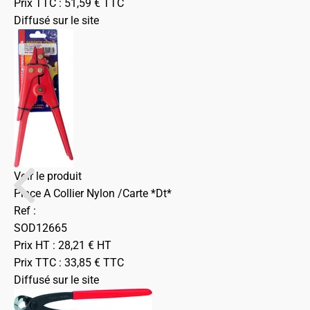
Prix TTC :
51,59
€
TTC
Diffusé sur le site
Voir le produit
Pince A Collier Nylon /Carte *Dt*
Ref :
SOD12665
Prix HT :
28,21
€
HT
Prix TTC :
33,85
€
TTC
Diffusé sur le site