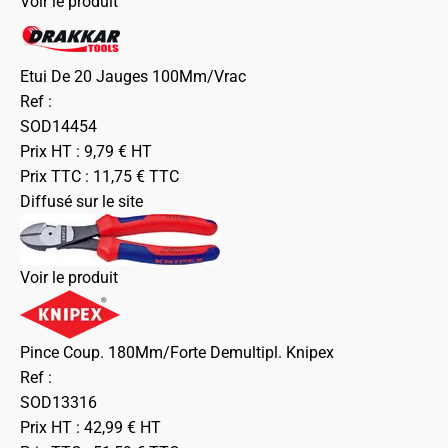
Voir le produit
Etui De 20 Jauges 100Mm/Vrac
Ref :
SOD14454
Prix HT :
9,79
€
HT
Prix TTC :
11,75
€
TTC
Diffusé sur le site
Voir le produit
Pince Coup. 180Mm/Forte Demultipl. Knipex
Ref :
SOD13316
Prix HT :
42,99
€
HT