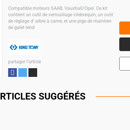
Compatible moteurs SAAB, Vauxhall/Opel. Ce kit
contient un outil de verrouillage vilebrequin, un outil
de réglage d' arbre à came, et une pige de maintien
de galet tend
partager l'article
Partager
RTICLES SUGGÉRÉS