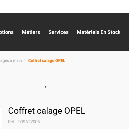
tions
Métiers
Services
Matériels En Stock
llages à main
Coffret calage OPEL
Coffret calage OPEL
Ref :
TO9AT2005